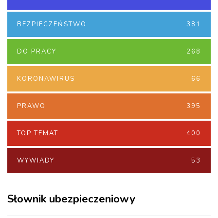
BEZPIECZEŃSTWO
381
DO PRACY
268
KORONAWIRUS
66
PRAWO
395
TOP TEMAT
400
WYWIADY
53
Słownik ubezpieczeniowy