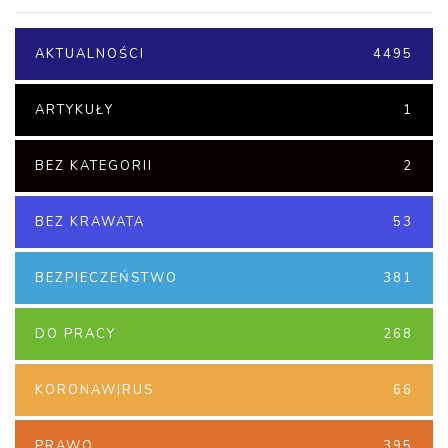
AKTUALNOŚCI
4495
ARTYKUŁY
1
BEZ KATEGORII
2
BEZ KRAWATA
53
BEZPIECZEŃSTWO
381
DO PRACY
268
KORONAWIRUS
66
PRAWO
395