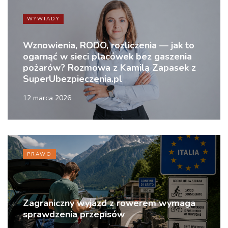
WYWIADY
Wznowienia, RODO, rozliczenia — jak to
ogarnąć w sieci placówek bez gaszenia
pożarów? Rozmowa z Kamilą Zapasek z
SuperUbezpieczenia.pl
12 marca 2026
PRAWO
Zagraniczny wyjazd z rowerem wymaga
sprawdzenia przepisów