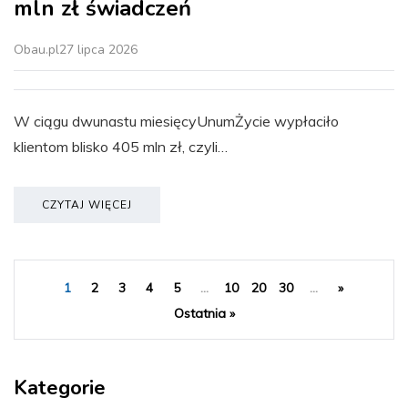
mln zł świadczeń
Obau.pl
27 lipca 2026
W ciągu dwunastu miesięcyUnumŻycie wypłaciło
klientom blisko 405 mln zł, czyli…
CZYTAJ WIĘCEJ
1
2
3
4
5
...
10
20
30
...
»
Ostatnia »
Kategorie