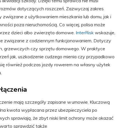
 likwidacji szkody. Dzięki temu sprawca nie musi
 rozmów dotyczących roszczeń. Zazwyczaj zakres
 związane z użytkowaniem mieszkania lub domu, jak i
ości poza nieruchomością. Co więcej, polisa może
rzez dzieci albo zwierzęta domowe.
InterRisk
wskazuje,
we związane z codziennym funkcjonowaniem. Dotyczy
ych, grzewczych czy sprzętu domowego. W praktyce
rzeń jak, uszkodzenie cudzego mienia czy przypadkowo
się również podczas jazdy rowerem na własny użytek
u.
yłączenia
zenie mają szczegóły zapisane w umowie. Kluczową
lna kwota wypłacana przez ubezpieczyciela po
ych sprawiają, że zbyt niski limit ochrony może okazać
warto sprawdzić także