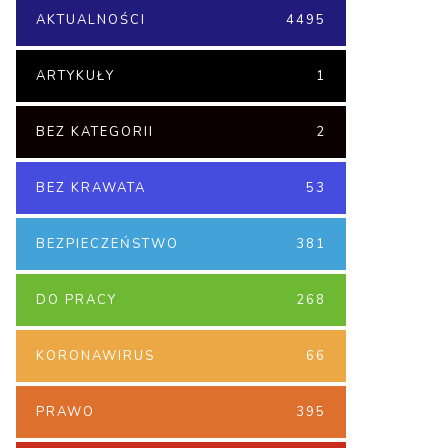
AKTUALNOŚCI
4495
ARTYKUŁY
1
BEZ KATEGORII
2
BEZ KRAWATA
53
BEZPIECZEŃSTWO
381
DO PRACY
268
KORONAWIRUS
66
PRAWO
395