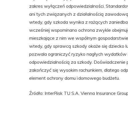
zakres wyłączeń odpowiedzialności. Standardo
ani tych związanych z działalnością zawodową
wtedy, gdy szkoda wynika z rażących zaniedbań a
wcześniej wspominano ochrona zwykle obejmuje n
mieszkające z nim we wspólnym gospodarstwi
wtedy, gdy sprawcą szkody okaże się dziecko l
pozwala ograniczyć ryzyko nagłych wydatków 
odpowiedzialnością za szkody. Doświadczenie 
zakończyć się wysokim rachunkiem, dlatego odp
element ochrony domu i domowego budżetu.
Źródło: InterRisk TU S.A. Vienna Insurance Grou