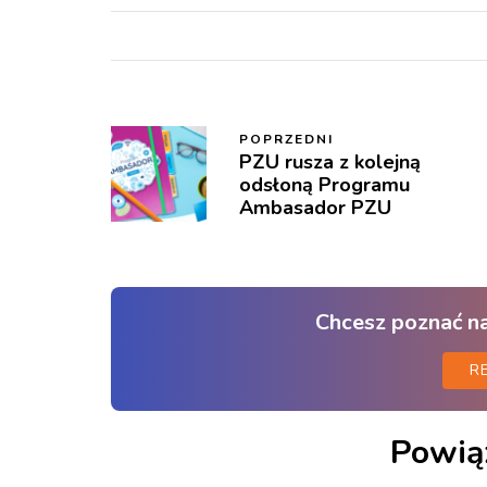
POPRZEDNI
PZU rusza z kolejną
odsłoną Programu
Ambasador PZU
Chcesz poznać n
R
Powią