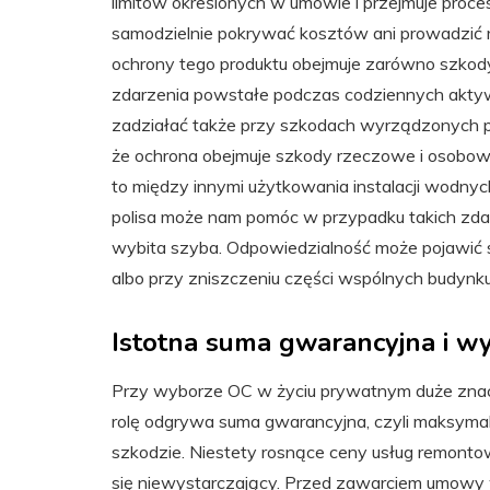
limitów określonych w umowie i przejmuje proces
samodzielnie pokrywać kosztów ani prowadzić
ochrony tego produktu obejmuje zarówno szkody
zdarzenia powstałe podczas codziennych aktywn
zadziałać także przy szkodach wyrządzonych p
że ochrona obejmuje szkody rzeczowe i osobo
to między innymi użytkowania instalacji wodn
polisa może nam pomóc w przypadku takich zda
wybita szyba. Odpowiedzialność może pojawić 
albo przy zniszczeniu części wspólnych budynk
Istotna suma gwarancyjna i w
Przy wyborze OC w życiu prywatnym duże znac
rolę odgrywa suma gwarancyjna, czyli maksyma
szkodzie. Niestety rosnące ceny usług remontow
się niewystarczający. Przed zawarciem umowy 