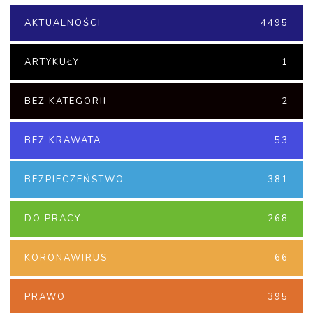
AKTUALNOŚCI
4495
ARTYKUŁY
1
BEZ KATEGORII
2
BEZ KRAWATA
53
BEZPIECZEŃSTWO
381
DO PRACY
268
KORONAWIRUS
66
PRAWO
395