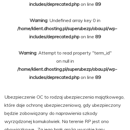
includes/deprecated.php
on line
89
Warning
: Undefined array key 0 in
/home/klient.dhosting.pl/superubezp/obau.pl/wp-
includes/deprecated.php
on line
89
Warning
: Attempt to read property "term_id"
on null in
/home/klient.dhosting.pl/superubezp/obau.pl/wp-
includes/deprecated.php
on line
89
Ubezpieczenie OC to rodzaj ubezpieczenia majątkowego,
które daje ochronę ubezpieczeniową, gdy ubezpieczony
będzie zobowiązany do naprawienia szkody
wyrządzonej komukolwiek. Na terenie RP jest ono
obowiązkowe. Za jego brak grożą wysokie kary