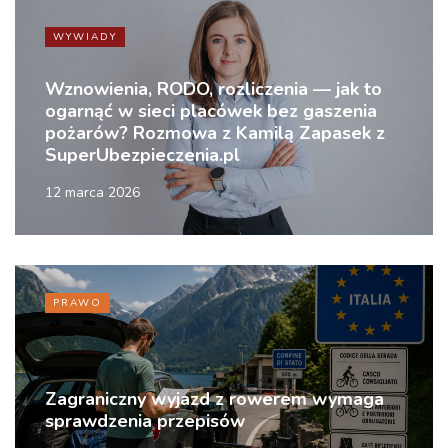
WYWIADY
Wznowienia, RODO, rozliczenia — jak to
ogarnąć w sieci placówek bez gaszenia
pożarów? Rozmowa z Kamilą Zapasek z
SuperUbezpieczenia.pl
12 marca 2026
PRAWO
Zagraniczny wyjazd z rowerem wymaga
sprawdzenia przepisów