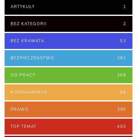
ARTYKUŁY
1
BEZ KATEGORII
2
BEZ KRAWATA
53
BEZPIECZEŃSTWO
381
DO PRACY
268
KORONAWIRUS
66
PRAWO
395
TOP TEMAT
400