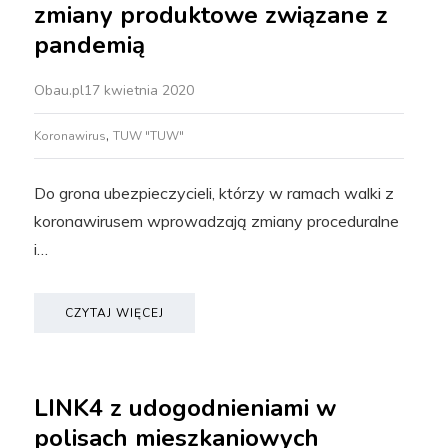
zmiany produktowe związane z
pandemią
Obau.pl
17 kwietnia 2020
,
Koronawirus
TUW "TUW"
Do grona ubezpieczycieli, którzy w ramach walki z
koronawirusem wprowadzają zmiany proceduralne
i…
CZYTAJ WIĘCEJ
LINK4 z udogodnieniami w
polisach mieszkaniowych