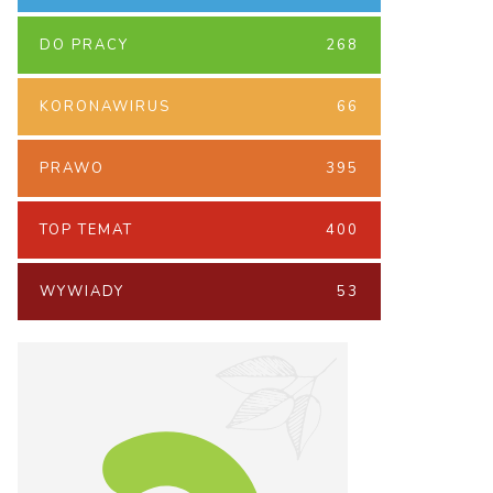
DO PRACY
268
KORONAWIRUS
66
PRAWO
395
TOP TEMAT
400
WYWIADY
53