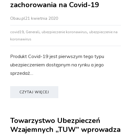
zachorowania na Covid-19
Obau.pl
21 kwietnia 2020
,
,
,
covid19
Generali
ubezpieczenie koronawirus
ubezpieczenie na
koronawirus
Produkt Covid-19 jest pierwszym tego typu
ubezpieczeniem dostępnym na rynku a jego
sprzedaż…
CZYTAJ WIĘCEJ
Towarzystwo Ubezpieczeń
Wzajemnych „TUW” wprowadza