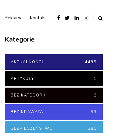
Reklama
Kontakt
Kategorie
AKTUALNOŚCI
4495
ARTYKUŁY
1
BEZ KATEGORII
2
BEZ KRAWATA
53
BEZPIECZEŃSTWO
381