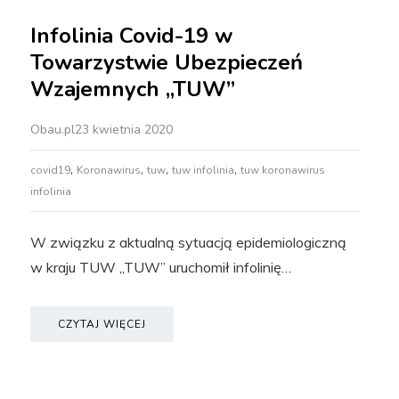
Infolinia Covid-19 w
Towarzystwie Ubezpieczeń
Wzajemnych „TUW”
Obau.pl
23 kwietnia 2020
,
,
,
,
covid19
Koronawirus
tuw
tuw infolinia
tuw koronawirus
infolinia
W związku z aktualną sytuacją epidemiologiczną
w kraju TUW „TUW” uruchomił infolinię…
CZYTAJ WIĘCEJ