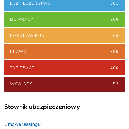
BEZPIECZEŃSTWO
381
DO PRACY
268
KORONAWIRUS
66
PRAWO
395
TOP TEMAT
400
WYWIADY
53
Słownik ubezpieczeniowy
Umowa leasingu