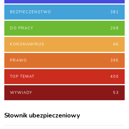
BEZPIECZEŃSTWO
381
DO PRACY
268
KORONAWIRUS
66
PRAWO
395
TOP TEMAT
400
WYWIADY
53
Słownik ubezpieczeniowy