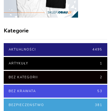
Kategorie
AKTUALNOŚCI
4495
ARTYKUŁY
1
BEZ KATEGORII
2
BEZ KRAWATA
53
BEZPIECZEŃSTWO
381