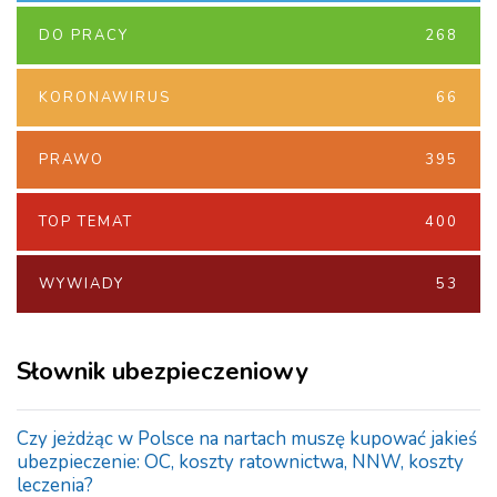
DO PRACY
268
KORONAWIRUS
66
PRAWO
395
TOP TEMAT
400
WYWIADY
53
Słownik ubezpieczeniowy
Czy jeżdżąc w Polsce na nartach muszę kupować jakieś
ubezpieczenie: OC, koszty ratownictwa, NNW, koszty
leczenia?