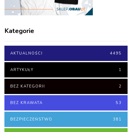
Kategorie
AKTUALNOŚCI
4495
ARTYKUŁY
1
BEZ KATEGORII
2
BEZ KRAWATA
53
BEZPIECZEŃSTWO
381