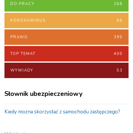
DO PRACY
268
KORONAWIRUS
66
PRAWO
395
TOP TEMAT
400
WYWIADY
53
Słownik ubezpieczeniowy
Kiedy można skorzystać z samochodu zastępczego?