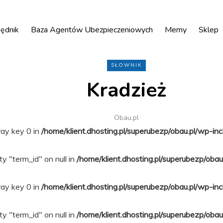
ędnik
Baza Agentów Ubezpieczeniowych
Memy
Sklep
SŁOWNIK
Kradzież
Obau.pl
ray key 0 in
/home/klient.dhosting.pl/superubezp/obau.pl/wp-in
y "term_id" on null in
/home/klient.dhosting.pl/superubezp/oba
ray key 0 in
/home/klient.dhosting.pl/superubezp/obau.pl/wp-in
y "term_id" on null in
/home/klient.dhosting.pl/superubezp/oba