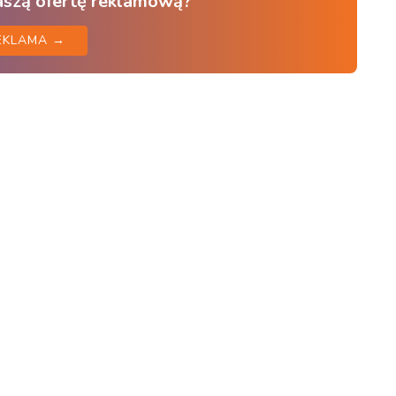
aszą ofertę reklamową?
EKLAMA →