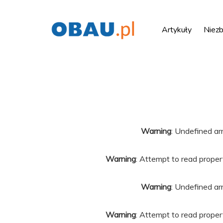
Artykuły
Niezb
Warning
: Undefined ar
Warning
: Attempt to read propert
Warning
: Undefined ar
Warning
: Attempt to read propert