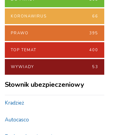
KORONAWIRUS
66
PRAWO
395
TOP TEMAT
400
WYWIADY
53
Słownik ubezpieczeniowy
Kradzież
Autocasco