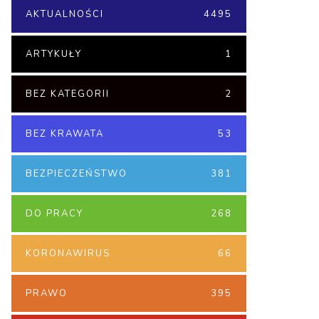
AKTUALNOŚCI
4495
ARTYKUŁY
1
BEZ KATEGORII
2
BEZ KRAWATA
53
BEZPIECZEŃSTWO
381
DO PRACY
268
KORONAWIRUS
66
PRAWO
395