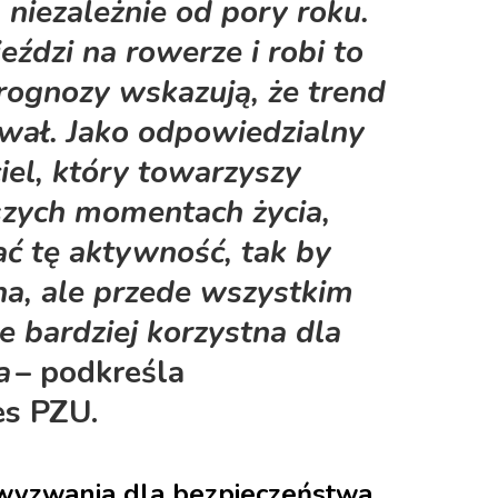
 niezależnie od pory roku.
eździ na rowerze i robi to
prognozy wskazują, że trend
ywał. Jako odpowiedzialny
iel, który towarzyszy
szych momentach życia,
ć tę aktywność, tak by
na, ale przede wszystkim
ze bardziej korzystna dla
a
– podkreśla
es PZU.
wyzwania dla bezpieczeństwa