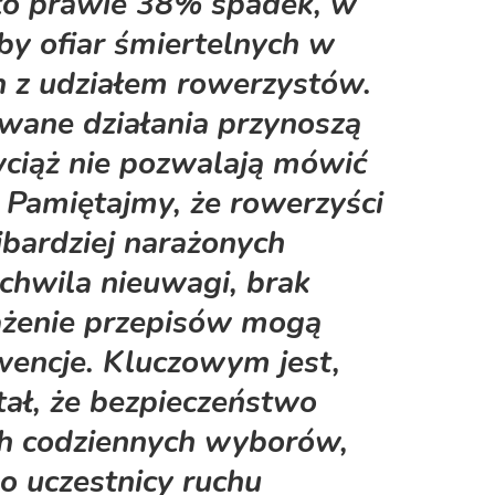
o prawie 38% spadek, w
by ofiar śmiertelnych w
z udziałem rowerzystów.
wane działania przynoszą
 wciąż nie pozwalają mówić
 Pamiętajmy, że rowerzyści
jbardziej narażonych
chwila nieuwagi, brak
ażenie przepisów mogą
wencje. Kluczowym jest,
tał, że bezpieczeństwo
ch codziennych wyborów,
o uczestnicy ruchu