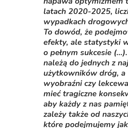
napawa optymizmem t
latach 2020-2025, licz
wypadkach drogowych 
To dowód, że podejmo
efekty, ale statystyki
o pełnym sukcesie (…).
należą do jednych z na
użytkowników dróg, a 
wyobraźni czy lekcew
mieć tragiczne konsek
aby każdy z nas pamię
zależy także od naszy
które podejmujemy jak