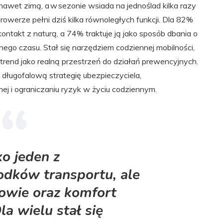
awet zimą, a w sezonie wsiada na jednoślad kilka razy
 rowerze pełni dziś kilka równoległych funkcji. Dla 82%
ntakt z naturą, a 74% traktuje ją jako sposób dbania o
ego czasu. Stał się narzędziem codziennej mobilności,
rend jako realną przestrzeń do działań prewencyjnych.
ługofalową strategię ubezpieczyciela,
ej i ograniczaniu ryzyk w życiu codziennym.
ko jeden z
odków transportu, ale
owie oraz komfort
la wielu stał się