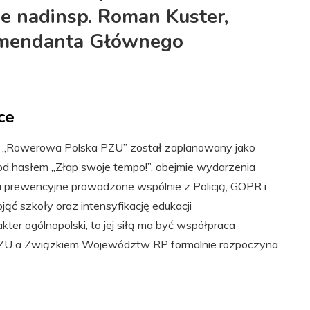
e nadinsp. Roman Kuster,
omendanta Głównego
yce
„Rowerowa Polska PZU” został zaplanowany jako
 pod hasłem „Złap swoje tempo!”, obejmie wydarzenia
a prewencyjne prowadzone wspólnie z Policją, GOPR i
ąć szkoły oraz intensyfikację edukacji
ter ogólnopolski, to jej siłą ma być współpraca
zy PZU a Związkiem Województw RP formalnie rozpoczyna