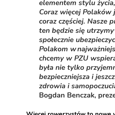
elementem stylu życia,
Coraz więcej Polaków j
coraz częściej. Nasze 
ten będzie się utrzym
społecznie ubezpieczyc
Polakom w najważniej
chcemy w PZU wspiera
była nie tylko przyjem
bezpieczniejsza i jeszc
zdrowia i samopoczuci
Bogdan Benczak, prez
Więcej rowerzystów to nowe 