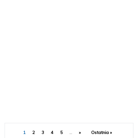
1
2
3
4
5
...
»
Ostatnia »