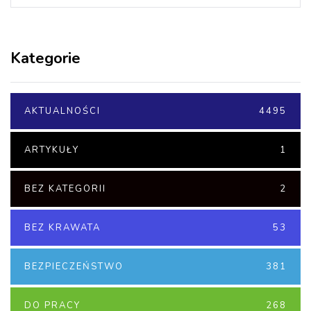
Kategorie
AKTUALNOŚCI
4495
ARTYKUŁY
1
BEZ KATEGORII
2
BEZ KRAWATA
53
BEZPIECZEŃSTWO
381
DO PRACY
268