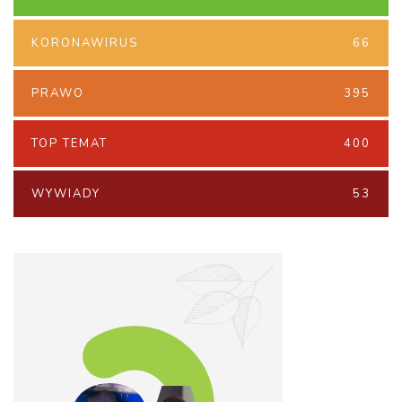
KORONAWIRUS
66
PRAWO
395
TOP TEMAT
400
WYWIADY
53