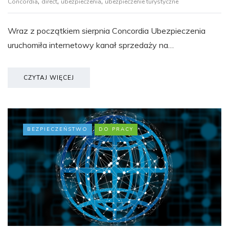
,
,
,
Concordia
direct
ubezpieczenia
ubezpieczenie turystyczne
Wraz z początkiem sierpnia Concordia Ubezpieczenia
uruchomiła internetowy kanał sprzedaży na…
CZYTAJ WIĘCEJ
BEZPIECZEŃSTWO
DO PRACY