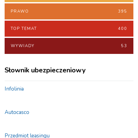
PRAWO
395
TOP TEMAT
400
WYWIADY
53
Słownik ubezpieczeniowy
Infolinia
Autocasco
Przedmiot leasingu