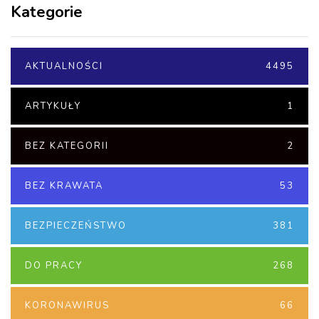
Kategorie
AKTUALNOŚCI
4495
ARTYKUŁY
1
BEZ KATEGORII
2
BEZ KRAWATA
53
BEZPIECZEŃSTWO
381
DO PRACY
268
KORONAWIRUS
66