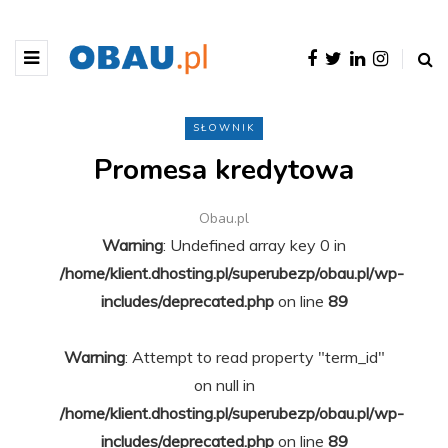
SŁOWNIK
Promesa kredytowa
Obau.pl
Warning
: Undefined array key 0 in
/home/klient.dhosting.pl/superubezp/obau.pl/wp-
includes/deprecated.php
on line
89
Warning
: Attempt to read property "term_id"
on null in
/home/klient.dhosting.pl/superubezp/obau.pl/wp-
includes/deprecated.php
on line
89