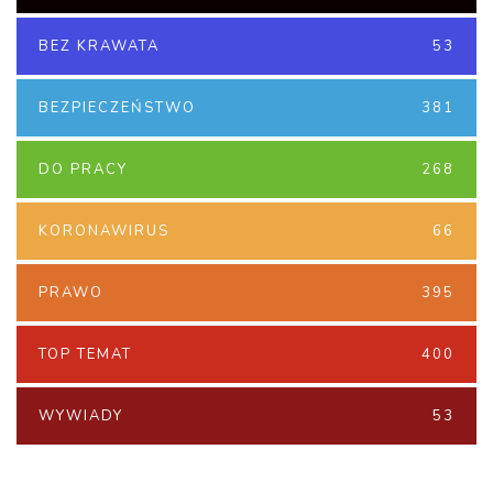
BEZ KRAWATA
53
BEZPIECZEŃSTWO
381
DO PRACY
268
KORONAWIRUS
66
PRAWO
395
TOP TEMAT
400
WYWIADY
53