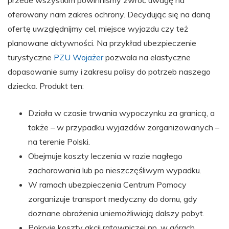
przede wszystkim powinniśmy zwróć uwagę na
oferowany nam zakres ochrony. Decydując się na daną
ofertę uwzględnijmy cel, miejsce wyjazdu czy też
planowane aktywności. Na przykład ubezpieczenie
turystyczne
PZU Wojażer
pozwala na elastyczne
dopasowanie sumy i zakresu polisy do potrzeb naszego
dziecka. Produkt ten:
Działa w czasie trwania wypoczynku za granicą, a
także – w przypadku wyjazdów zorganizowanych –
na terenie Polski.
Obejmuje koszty leczenia w razie nagłego
zachorowania lub po nieszczęśliwym wypadku.
W ramach ubezpieczenia Centrum Pomocy
zorganizuje transport medyczny do domu, gdy
doznane obrażenia uniemożliwiają dalszy pobyt.
Pokryje koszty akcji ratowniczej np. w górach.