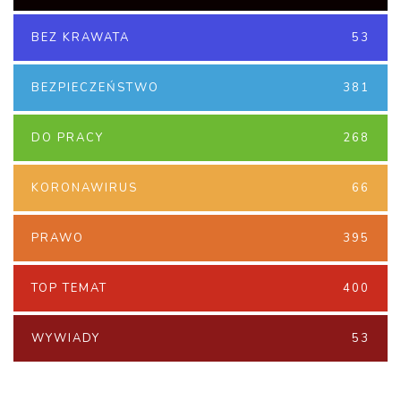
BEZ KRAWATA
53
BEZPIECZEŃSTWO
381
DO PRACY
268
KORONAWIRUS
66
PRAWO
395
TOP TEMAT
400
WYWIADY
53