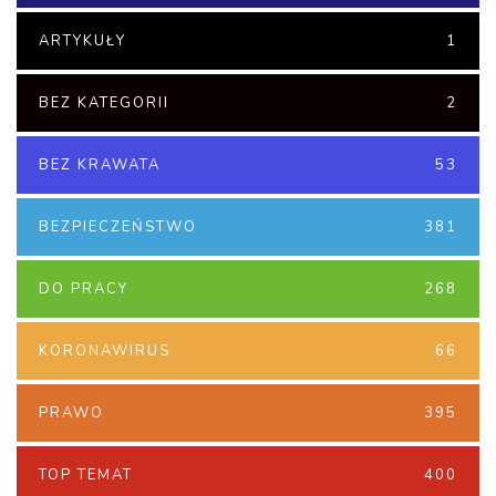
ARTYKUŁY
1
BEZ KATEGORII
2
BEZ KRAWATA
53
BEZPIECZEŃSTWO
381
DO PRACY
268
KORONAWIRUS
66
PRAWO
395
TOP TEMAT
400