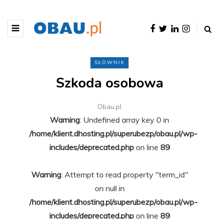
SŁOWNIK
Szkoda osobowa
Obau.pl
Warning
: Undefined array key 0 in
/home/klient.dhosting.pl/superubezp/obau.pl/wp-
includes/deprecated.php
on line
89
Warning
: Attempt to read property "term_id"
on null in
/home/klient.dhosting.pl/superubezp/obau.pl/wp-
includes/deprecated.php
on line
89