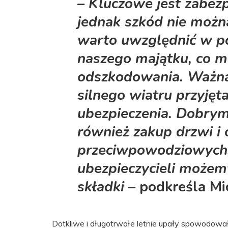
– Kluczowe jest zabezp
jednak szkód nie możn
warto uwzględnić w po
naszego majątku, co m
odszkodowania. Ważna
silnego wiatru przyję
ubezpieczenia.
Dobrym
również zakup drzwi i 
przeciwpowodziowych,
ubezpieczycieli możemy
składki –
podkreśla Mic
Dotkliwe i długotrwałe letnie upały spowodował