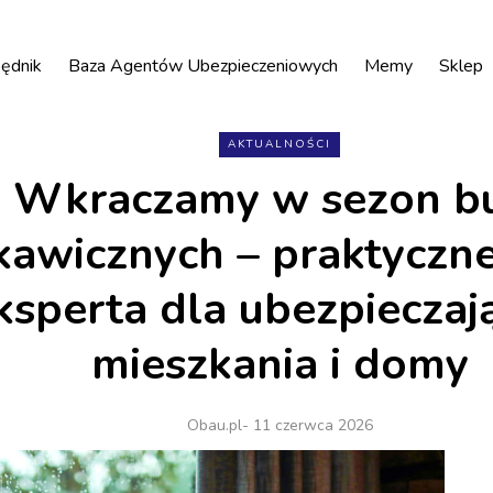
ędnik
Baza Agentów Ubezpieczeniowych
Memy
Sklep
AKTUALNOŚCI
Wkraczamy w sezon b
kawicznych – praktyczn
ksperta dla ubezpieczaj
mieszkania i domy
Obau.pl
- 11 czerwca 2026