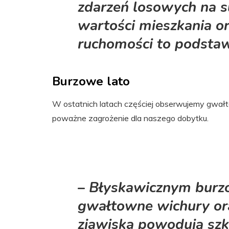
zdarzeń losowych na 
wartości mieszkania or
ruchomości to podsta
Burzowe lato
W ostatnich latach częściej obserwujemy gwałto
poważne zagrożenie dla naszego dobytku.
–
Błyskawicznym burz
gwałtowne wichury or
zjawiska powodują
szk