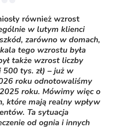
iosły również wzrost
zególnie w lutym klienci
h szkód, zarówno w domach,
Skala tego wzrostu była
ył także wzrost liczby
500 tys. zł) –
już w
026 roku odnotowaliśmy
 2025 roku
. Mówimy więc o
, które mają realny wpływ
ientów. Ta sytuacja
czenie od ognia i innych