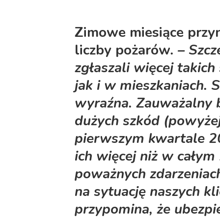
Zimowe miesiące przyn
liczby pożarów
. – Szc
zgłaszali więcej takic
jak i w mieszkaniach. 
wyraźna. Zauważalny b
dużych szkód (powyżej 
pierwszym kwartale 2
ich więcej niż w całym
poważnych zdarzeniach
na sytuację naszych kl
przypomina, że ubezpie