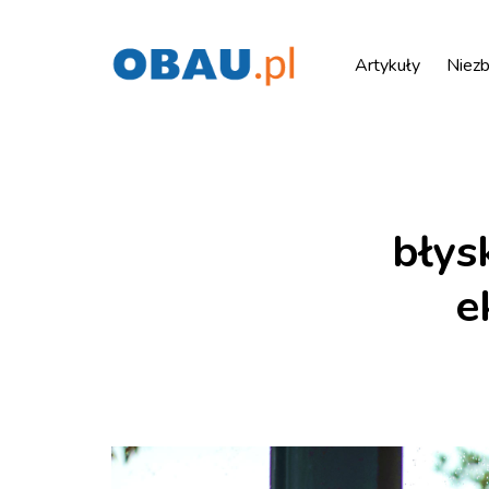
Artykuły
Niezb
błys
e