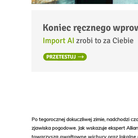
Po tegorocznej dokuczliwej zimie, nadchodzi cz
zjawiska pogodowe. Jak wskazuje ekspert Allianz
towarzyszą gwałtowne wichury oraz lokalne p