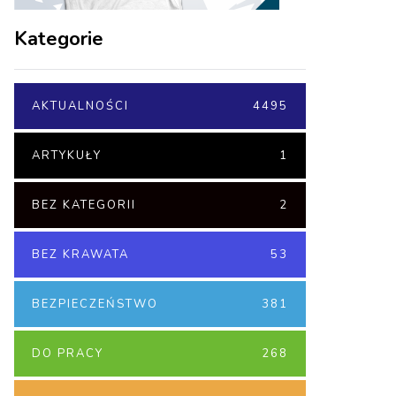
Kategorie
AKTUALNOŚCI
4495
ARTYKUŁY
1
BEZ KATEGORII
2
BEZ KRAWATA
53
BEZPIECZEŃSTWO
381
DO PRACY
268