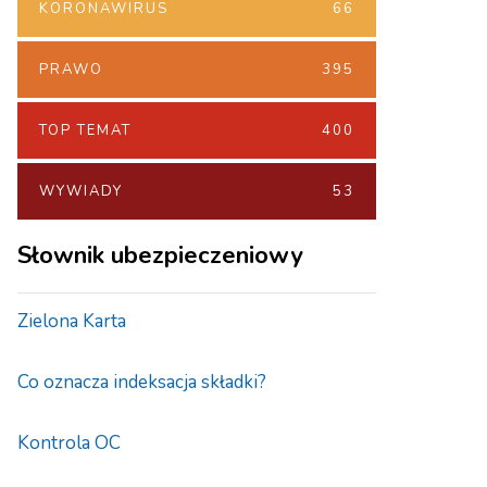
KORONAWIRUS
66
PRAWO
395
TOP TEMAT
400
WYWIADY
53
Słownik ubezpieczeniowy
Zielona Karta
Co oznacza indeksacja składki?
Kontrola OC