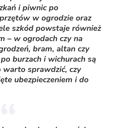
kań i piwnic po
przętów w ogrodzie oraz
ele szkód powstaje również
em –
w ogrodach czy na
rodzeń, bram, altan czy
o burzach i wichurach są
o warto sprawdzić, czy
jęte ubezpieczeniem i do