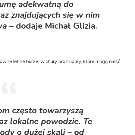
sumę adekwatną do
az znajdujących się w nim
wa
– dodaje Michał Glizia.
wne letnie burze, wichury oraz upały, które mogą nieść
om często towarzyszą
az lokalne powodzie.
Te
ody o dużej skali
– od