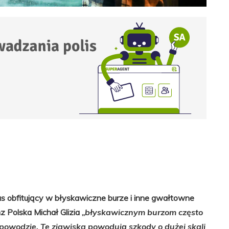
as obfitujący w błyskawiczne burze i inne gwałtowne
 Polska Michał Glizia „
błyskawicznym burzom często
owodzie. Te zjawiska powodują szkody o dużej skali