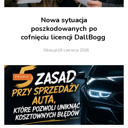
Nowa sytuacja
poszkodowanych po
cofnięciu licencji DallBogg
Obau.pl
18 czerwca 2026
PRAWO