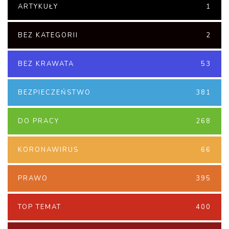
ARTYKUŁY
1
BEZ KATEGORII
2
BEZ KRAWATA
53
BEZPIECZEŃSTWO
381
DO PRACY
268
KORONAWIRUS
66
PRAWO
395
TOP TEMAT
400