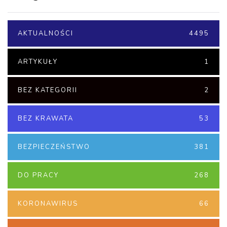
AKTUALNOŚCI
4495
ARTYKUŁY
1
BEZ KATEGORII
2
BEZ KRAWATA
53
BEZPIECZEŃSTWO
381
DO PRACY
268
KORONAWIRUS
66