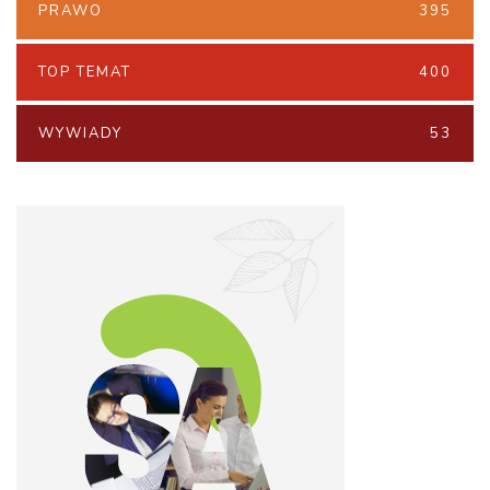
PRAWO
395
TOP TEMAT
400
WYWIADY
53