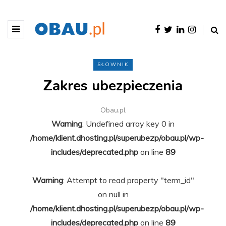
SŁOWNIK
Zakres ubezpieczenia
Obau.pl
Warning
: Undefined array key 0 in
/home/klient.dhosting.pl/superubezp/obau.pl/wp-
includes/deprecated.php
on line
89
Warning
: Attempt to read property "term_id"
on null in
/home/klient.dhosting.pl/superubezp/obau.pl/wp-
includes/deprecated.php
on line
89