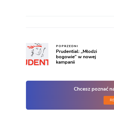
POPRZEDNI
Prudential: „Młodzi
bogowie” w nowej
kampanii
Chcesz poznać n
R