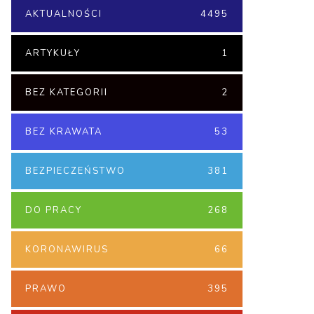
AKTUALNOŚCI
4495
ARTYKUŁY
1
BEZ KATEGORII
2
BEZ KRAWATA
53
BEZPIECZEŃSTWO
381
DO PRACY
268
KORONAWIRUS
66
PRAWO
395