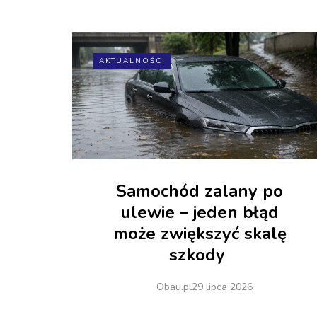
AKTUALNOŚCI
Samochód zalany po
ulewie – jeden błąd
może zwiększyć skalę
szkody
Obau.pl
29 lipca 2026