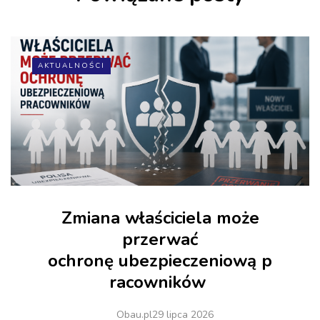
AKTUALNOŚCI
Zmiana właściciela może
przerwać
ochronę ubezpieczeniową p
racowników
Obau.pl
29 lipca 2026