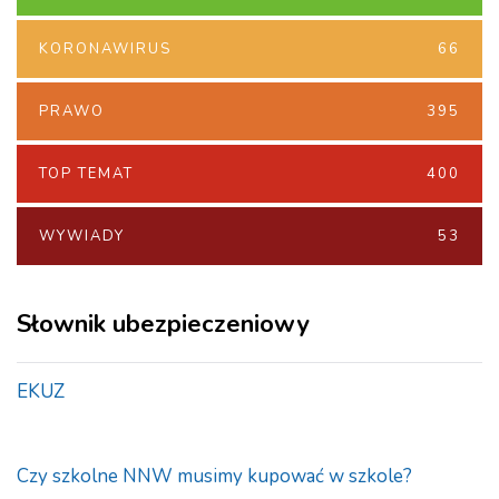
KORONAWIRUS
66
PRAWO
395
TOP TEMAT
400
WYWIADY
53
Słownik ubezpieczeniowy
EKUZ
Czy szkolne NNW musimy kupować w szkole?