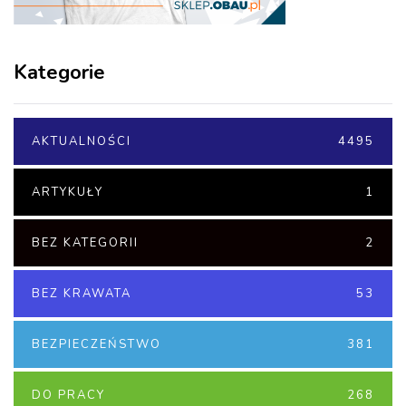
Kategorie
AKTUALNOŚCI
4495
ARTYKUŁY
1
BEZ KATEGORII
2
BEZ KRAWATA
53
BEZPIECZEŃSTWO
381
DO PRACY
268