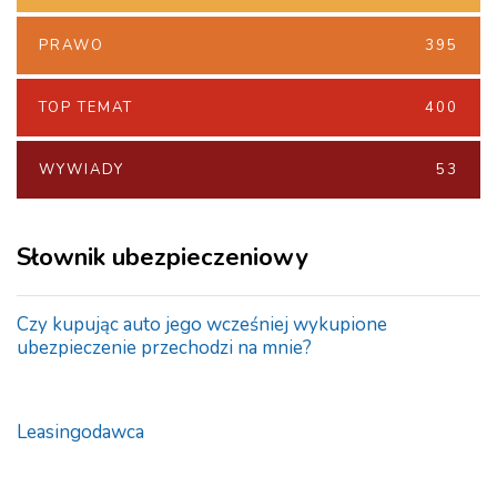
PRAWO
395
TOP TEMAT
400
WYWIADY
53
Słownik ubezpieczeniowy
Czy kupując auto jego wcześniej wykupione
ubezpieczenie przechodzi na mnie?
Leasingodawca