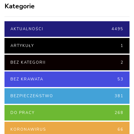
Kategorie
AKTUALNOŚCI
4495
ARTYKUŁY
1
BEZ KATEGORII
2
BEZ KRAWATA
53
BEZPIECZEŃSTWO
381
DO PRACY
268
KORONAWIRUS
66