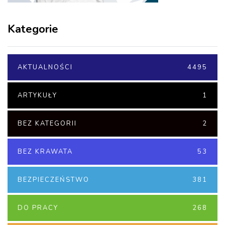
Kategorie
AKTUALNOŚCI
4495
ARTYKUŁY
1
BEZ KATEGORII
2
BEZ KRAWATA
53
BEZPIECZEŃSTWO
381
DO PRACY
268