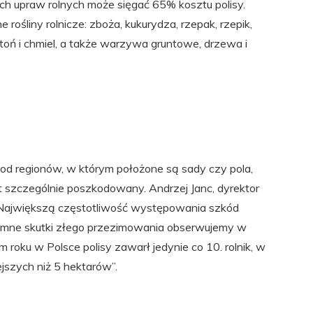
ch upraw rolnych może sięgać 65% kosztu polisy.
rośliny rolnicze: zboża, kukurydza, rzepak, rzepik,
tytoń i chmiel, a także warzywa gruntowe, drzewa i
 od regionów, w którym położone są sady czy pola,
est szczególnie poszkodowany. Andrzej Janc, dyrektor
 „ Największą częstotliwość występowania szkód
emne skutki złego przezimowania obserwujemy w
oku w Polsce polisy zawarł jedynie co 10. rolnik, w
ejszych niż 5 hektarów”.