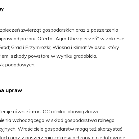
ny
zpieczeń zwierząt gospodarskich oraz z poszerzenia
upraw od pożaru. Oferta „Agro Ubezpieczeń” w zakresie
rad; Grad i Przymrozki; Wiosna i Klimat Wiosna, który
wiem szkody powstałe w wyniku gradobicia,
zyk pogodowych.
ona upraw
feruje również m.in. OC rolnika, obowiązkowe
ienia wchodzącego w skład gospodarstwa rolnego,
yjnych. Właściciele gospodarstw mogą też skorzystać
ich oraz z poszerzenia zakresu ochrony o niedotowane