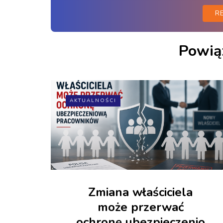
R
Powią
AKTUALNOŚCI
Zmiana właściciela
może przerwać
ochronę ubezpieczenio