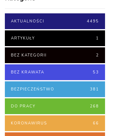
AKTUALNOŚCI
4495
ARTYKUŁY
1
BEZ KATEGORII
2
BEZ KRAWATA
53
BEZPIECZEŃSTWO
381
DO PRACY
268
KORONAWIRUS
66