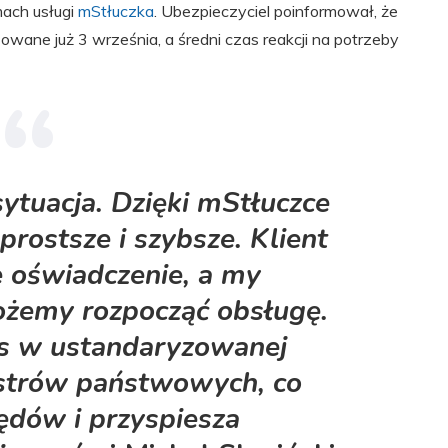
mach usługi
mStłuczka
. Ubezpieczyciel poinformował, że
wane już 3 września, a średni czas reakcji na potrzeby
 sytuacja. Dzięki mStłuczce
prostsze i szybsze. Klient
e oświadczenie, a my
ożemy rozpocząć obsługę.
as w ustandaryzowanej
jestrów państwowych, co
ędów i przyspiesza