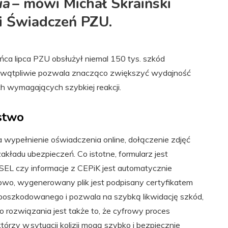
ia
– mówi Michał Skraiński
 i Świadczeń PZU.
ńca lipca PZU obsłużył niemal 150 tys. szkód
iewątpliwie pozwala znacząco zwiększyć wydajność
ch wymagających szybkiej reakcji.
ństwo
wypełnienie oświadczenia online, dołączenie zdjęć
akładu ubezpieczeń. Co istotne, formularz jest
SEL czy informacje z CEPiK jest automatycznie
wo, wygenerowany plik jest podpisany certyfikatem
oszkodowanego i pozwala na szybką likwidację szkód,
 rozwiązania jest także to, że cyfrowy proces
órzy w sytuacji kolizji mogą szybko i bezpiecznie