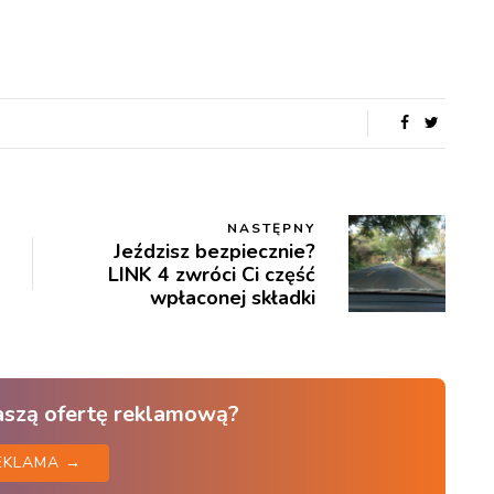
NASTĘPNY
Jeździsz bezpiecznie?
LINK 4 zwróci Ci część
wpłaconej składki
aszą ofertę reklamową?
EKLAMA →