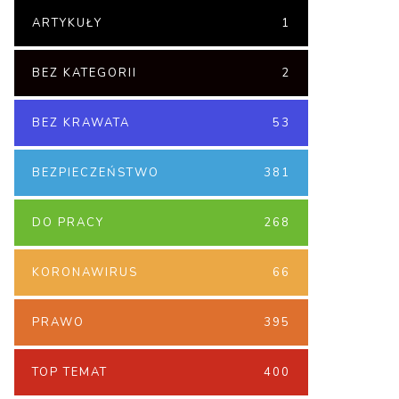
ARTYKUŁY
1
BEZ KATEGORII
2
BEZ KRAWATA
53
BEZPIECZEŃSTWO
381
DO PRACY
268
KORONAWIRUS
66
PRAWO
395
TOP TEMAT
400