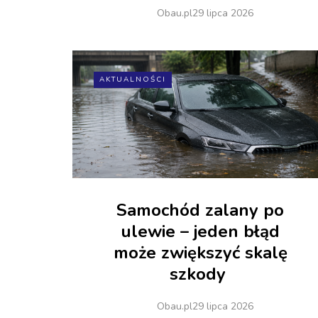
Obau.pl
29 lipca 2026
AKTUALNOŚCI
Samochód zalany po
ulewie – jeden błąd
może zwiększyć skalę
szkody
Obau.pl
29 lipca 2026