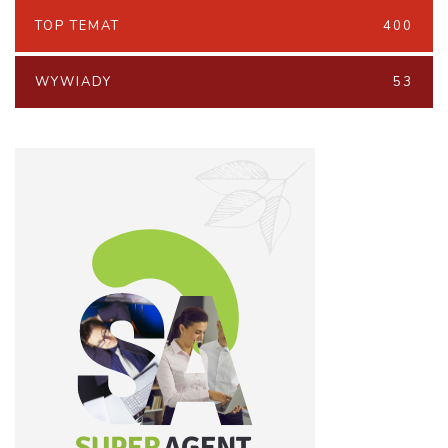
TOP TEMAT
400
WYWIADY
53