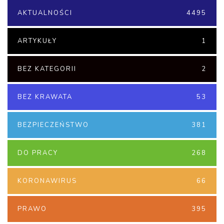
AKTUALNOŚCI
4495
ARTYKUŁY
1
BEZ KATEGORII
2
BEZ KRAWATA
53
BEZPIECZEŃSTWO
381
DO PRACY
268
KORONAWIRUS
66
PRAWO
395