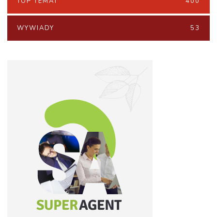
TOP TEMAT
400
WYWIADY
53