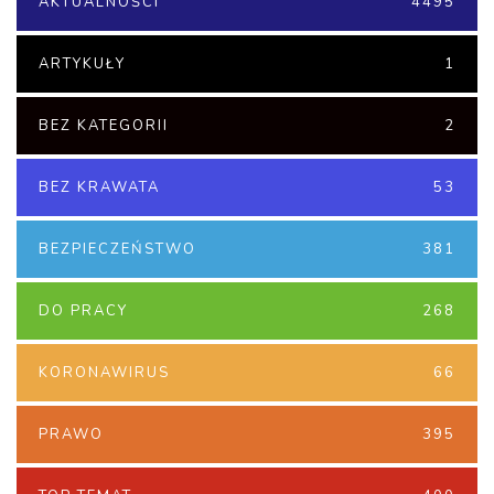
AKTUALNOŚCI
4495
ARTYKUŁY
1
BEZ KATEGORII
2
BEZ KRAWATA
53
BEZPIECZEŃSTWO
381
DO PRACY
268
KORONAWIRUS
66
PRAWO
395