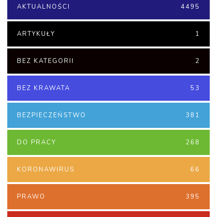
AKTUALNOŚCI
4495
ARTYKUŁY
1
BEZ KATEGORII
2
BEZ KRAWATA
53
BEZPIECZEŃSTWO
381
DO PRACY
268
KORONAWIRUS
66
PRAWO
395