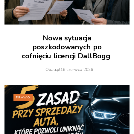
Nowa sytuacja
poszkodowanych po
cofnięciu licencji DallBogg
Obau.pl
18 czerwca 2026
PRAWO