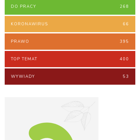
DO PRACY
268
KORONAWIRUS
66
PRAWO
395
TOP TEMAT
400
WYWIADY
53