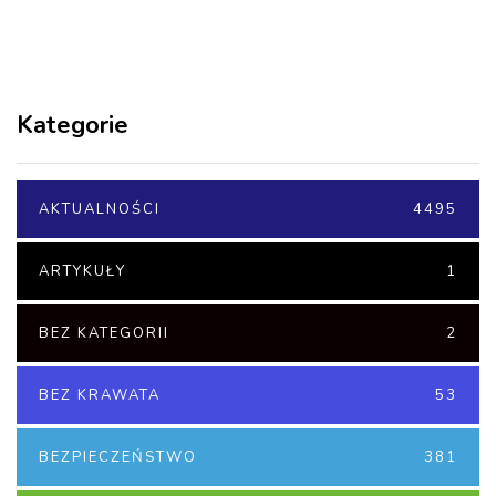
Kategorie
AKTUALNOŚCI
4495
ARTYKUŁY
1
BEZ KATEGORII
2
BEZ KRAWATA
53
BEZPIECZEŃSTWO
381