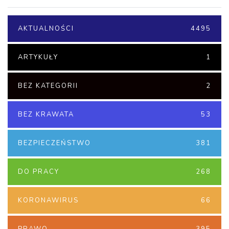
AKTUALNOŚCI
4495
ARTYKUŁY
1
BEZ KATEGORII
2
BEZ KRAWATA
53
BEZPIECZEŃSTWO
381
DO PRACY
268
KORONAWIRUS
66