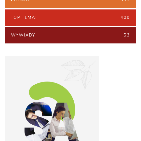
PRAWO
395
TOP TEMAT
400
WYWIADY
53