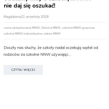
nie daj się oszukać!
Magdalena
21 września 2018
,
,
,
suma ubezpieczenia NNW
Szkolne NNW
szkolne NNW grupowe
,
szkolne NNW indywidualne
zakres NNW
Doszły nas słuchy, że szkoły nadal oczekują wpłat od
rodziców za szkolne NNW używając…
CZYTAJ WIĘCEJ