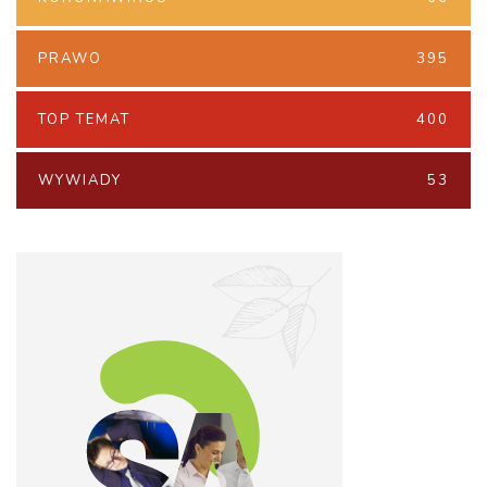
PRAWO
395
TOP TEMAT
400
WYWIADY
53