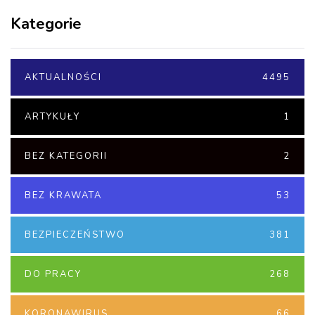
Kategorie
AKTUALNOŚCI
4495
ARTYKUŁY
1
BEZ KATEGORII
2
BEZ KRAWATA
53
BEZPIECZEŃSTWO
381
DO PRACY
268
KORONAWIRUS
66