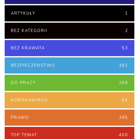
ARTYKUŁY
1
BEZ KATEGORII
2
BEZ KRAWATA
53
BEZPIECZEŃSTWO
381
DO PRACY
268
KORONAWIRUS
66
PRAWO
395
TOP TEMAT
400