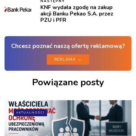
NASTĘPNY
KNF wydała zgodę na zakup
akcji Banku Pekao S.A. przez
PZU i PFR
Chcesz poznać naszą ofertę reklamową?
REKLAMA →
Powiązane posty
AKTUALNOŚCI