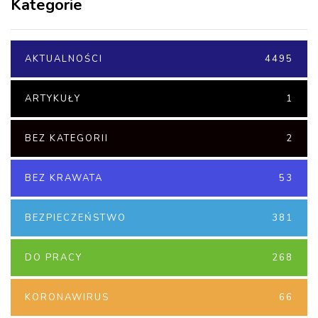
Kategorie
AKTUALNOŚCI
4495
ARTYKUŁY
1
BEZ KATEGORII
2
BEZ KRAWATA
53
BEZPIECZEŃSTWO
381
DO PRACY
268
KORONAWIRUS
66