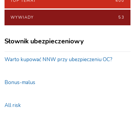
TOP TEMAT
400
WYWIADY
53
Słownik ubezpieczeniowy
Warto kupować NNW przy ubezpieczeniu OC?
Bonus-malus
All risk