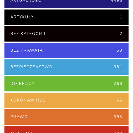
AKTUALNOŚCI
4495
ARTYKUŁY
1
BEZ KATEGORII
2
BEZ KRAWATA
53
BEZPIECZEŃSTWO
381
DO PRACY
268
KORONAWIRUS
66
PRAWO
395