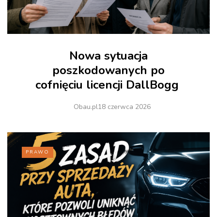
Nowa sytuacja
poszkodowanych po
cofnięciu licencji DallBogg
Obau.pl
18 czerwca 2026
PRAWO