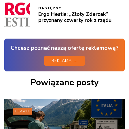
NASTĘPNY
Ergo Hestia: „Złoty Zderzak”
przyznany czwarty rok z rzędu
Chcesz poznać naszą ofertę reklamową?
REKLAMA →
Powiązane posty
PRAWO