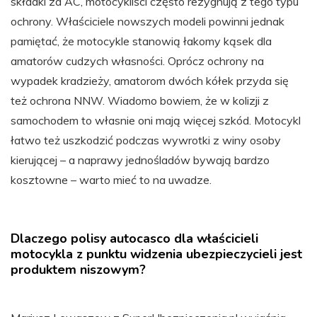
składki za AC, motocykliści często rezygnują z tego typu
ochrony. Właściciele nowszych modeli powinni jednak
pamiętać, że motocykle stanowią łakomy kąsek dla
amatorów cudzych własności. Oprócz ochrony na
wypadek kradzieży, amatorom dwóch kółek przyda się
też ochrona NNW. Wiadomo bowiem, że w kolizji z
samochodem to własnie oni mają więcej szkód. Motocykl
łatwo też uszkodzić podczas wywrotki z winy osoby
kierującej – a naprawy jednośladów bywają bardzo
kosztowne – warto mieć to na uwadze.
Dlaczego polisy autocasco dla właścicieli
motocykla z punktu widzenia ubezpieczycieli jest
produktem niszowym?