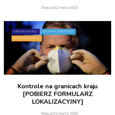
Obau.pl
22 marca 2023
AKTUALNOŚCI
BEZPIECZEŃSTWO
KORONAWIRUS
Kontrole na granicach kraju
[POBIERZ FORMULARZ
LOKALIZACYJNY]
Obau.pl
12 marca 2020