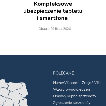
Kompleksowe
ubezpieczenie tabletu
i smartfona
Obau.pl
29 lipca 2026
POLECANE
NumerVIN.com - Znajdź VIN
Wzory wypowiedzeń
Umowy kupna sprzedaży
Zgłoszenie sprzedaży