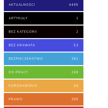
AKTUALNOŚCI
4495
ARTYKUŁY
1
BEZ KATEGORII
2
BEZ KRAWATA
53
BEZPIECZEŃSTWO
381
DO PRACY
268
KORONAWIRUS
66
PRAWO
395