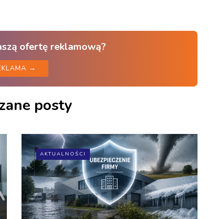
aszą ofertę reklamową?
EKLAMA →
zane posty
AKTUALNOŚCI