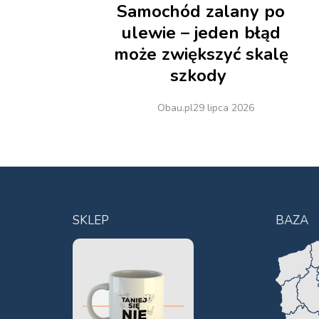
Samochód zalany po
ulewie – jeden błąd
może zwiększyć skalę
szkody
Obau.pl
29 lipca 2026
SKLEP
BAZA