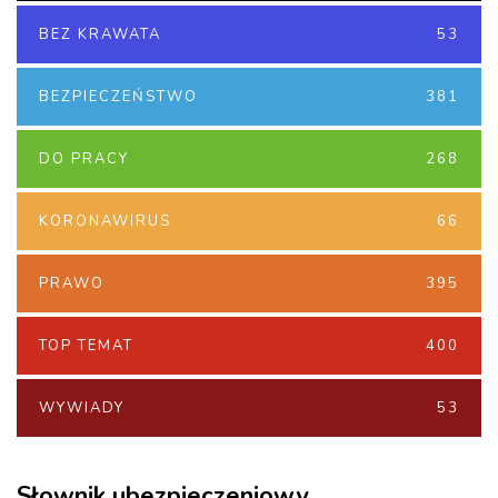
BEZ KRAWATA
53
BEZPIECZEŃSTWO
381
DO PRACY
268
KORONAWIRUS
66
PRAWO
395
TOP TEMAT
400
WYWIADY
53
Słownik ubezpieczeniowy