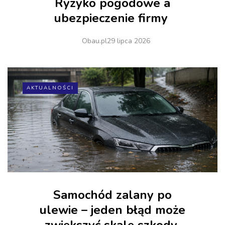
Ryzyko pogodowe a
ubezpieczenie firmy
Obau.pl
29 lipca 2026
AKTUALNOŚCI
Samochód zalany po
ulewie – jeden błąd może
zwiększyć skalę szkody