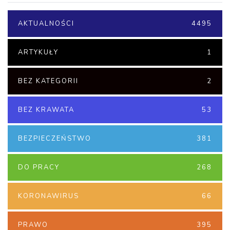
AKTUALNOŚCI
4495
ARTYKUŁY
1
BEZ KATEGORII
2
BEZ KRAWATA
53
BEZPIECZEŃSTWO
381
DO PRACY
268
KORONAWIRUS
66
PRAWO
395