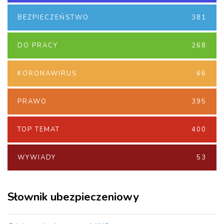
BEZPIECZEŃSTWO
381
DO PRACY
268
KORONAWIRUS
66
PRAWO
395
TOP TEMAT
400
WYWIADY
53
Słownik ubezpieczeniowy