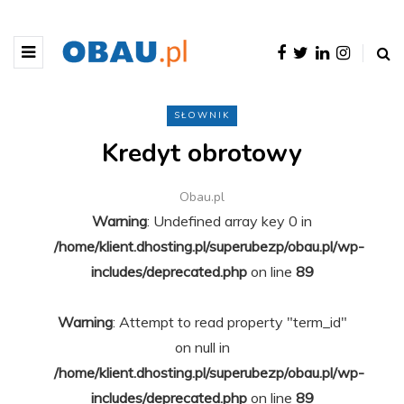
SŁOWNIK
Kredyt obrotowy
Obau.pl
Warning
: Undefined array key 0 in
/home/klient.dhosting.pl/superubezp/obau.pl/wp-
includes/deprecated.php
on line
89
Warning
: Attempt to read property "term_id"
on null in
/home/klient.dhosting.pl/superubezp/obau.pl/wp-
includes/deprecated.php
on line
89