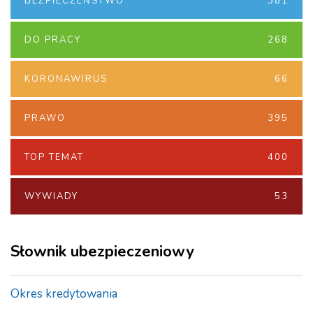
BEZPIECZEŃSTWO
381
DO PRACY
268
KORONAWIRUS
66
PRAWO
395
TOP TEMAT
400
WYWIADY
53
Słownik ubezpieczeniowy
Okres kredytowania