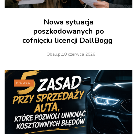
Nowa sytuacja
poszkodowanych po
cofnięciu licencji DallBogg
Obau.pl
18 czerwca 2026
PRAWO