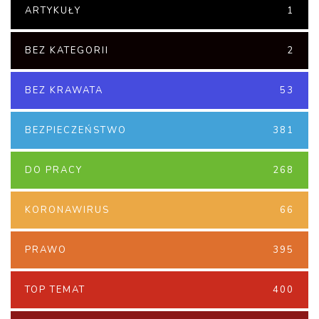
ARTYKUŁY
1
BEZ KATEGORII
2
BEZ KRAWATA
53
BEZPIECZEŃSTWO
381
DO PRACY
268
KORONAWIRUS
66
PRAWO
395
TOP TEMAT
400