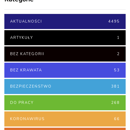
AKTUALNOŚCI
4495
ARTYKUŁY
1
BEZ KATEGORII
2
BEZ KRAWATA
53
BEZPIECZEŃSTWO
381
DO PRACY
268
KORONAWIRUS
66