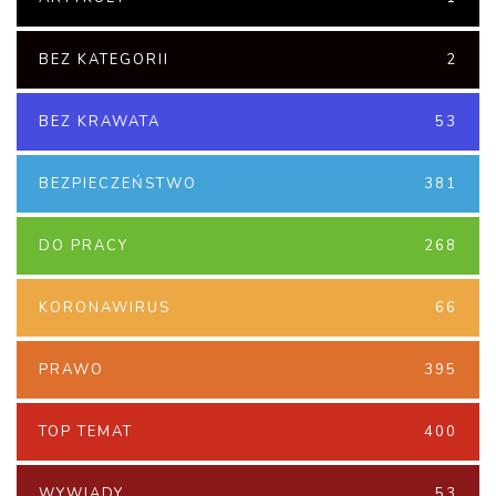
BEZ KATEGORII
2
BEZ KRAWATA
53
BEZPIECZEŃSTWO
381
DO PRACY
268
KORONAWIRUS
66
PRAWO
395
TOP TEMAT
400
WYWIADY
53