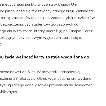
 z medycznego punktu widzenia w krajach Unii
na jakich leczą się mieszkańcy danego kraju. Zmiana ta
h rentę, zasiłek, świadczenie przedemerytalne, członków
 ubezpieczenia, czy studentów zgłoszonych do
cja dla wszystkich, którzy podróżują po Europie. Teraz
m wakacyjnym czy zimowym wyjazdem starać się o
Z.
ku życia ważność karty zostaje wydłużona do
żna nawet do 5 lat. W przypadku nastoletniej
kończenia 18 roku życia. Okres ważności, na jaki wydana
rzysługującego danej osobie uprawnienia do świadczeń
blicznych.