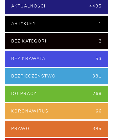
AKTUALNOŚCI
4495
ARTYKUŁY
1
BEZ KATEGORII
2
BEZ KRAWATA
53
BEZPIECZEŃSTWO
381
DO PRACY
268
KORONAWIRUS
66
PRAWO
395