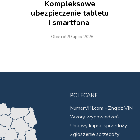
Kompleksowe
ubezpieczenie tabletu
i smartfona
Obau.pl
29 lipca 2026
POLECANE
NumerVIN.com - Znajdź VIN
Wzory wypowiedzeń
Umowy kupna sprzedaży
Zgłoszenie sprzedaży