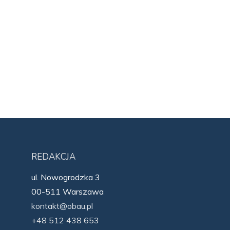
REDAKCJA
ul. Nowogrodzka 3
00-511 Warszawa
kontakt@obau.pl
+48 512 438 653