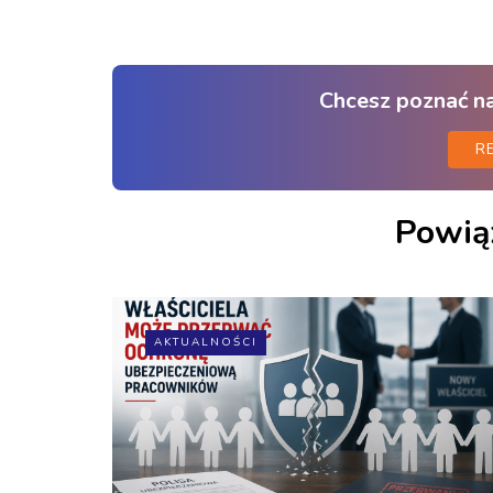
Chcesz poznać n
R
Powią
AKTUALNOŚCI