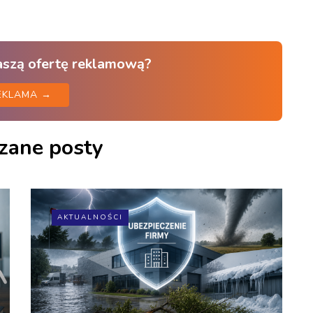
aszą ofertę reklamową?
EKLAMA →
zane posty
AKTUALNOŚCI