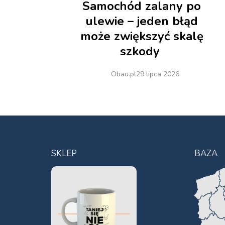
Samochód zalany po
ulewie – jeden błąd
może zwiększyć skalę
szkody
Obau.pl
29 lipca 2026
SKLEP
BAZA