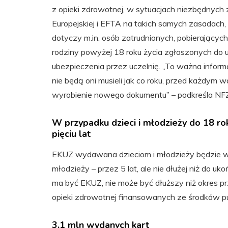
z opieki zdrowotnej, w sytuacjach niezbędnych
Europejskiej i EFTA na takich samych zasadach, 
dotyczy m.in. osób zatrudnionych, pobierającyc
rodziny powyżej 18 roku życia zgłoszonych do
ubezpieczenia przez uczelnię. „To ważna informa
nie będą oni musieli jak co roku, przed każdy
wyrobienie nowego dokumentu” – podkreśla NF
W przypadku dzieci i młodzieży do 18 ro
pięciu lat
EKUZ wydawana dzieciom i młodzieży będzie wa
młodzieży – przez 5 lat, ale nie dłużej niż do u
ma być EKUZ, nie może być dłuższy niż okres p
opieki zdrowotnej finansowanych ze środków pu
3,1 mln wydanych kart