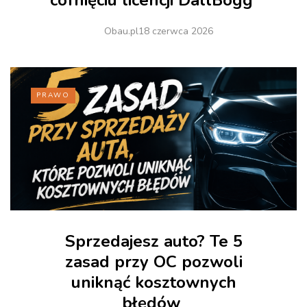
cofnięciu licencji DallBogg
Obau.pl
18 czerwca 2026
PRAWO
Sprzedajesz auto? Te 5
zasad przy OC pozwoli
uniknąć kosztownych
błędów