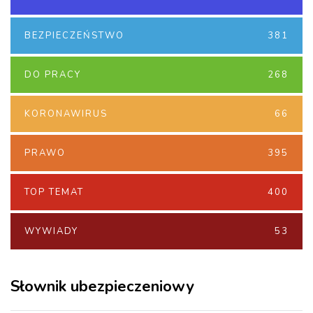
BEZPIECZEŃSTWO
381
DO PRACY
268
KORONAWIRUS
66
PRAWO
395
TOP TEMAT
400
WYWIADY
53
Słownik ubezpieczeniowy