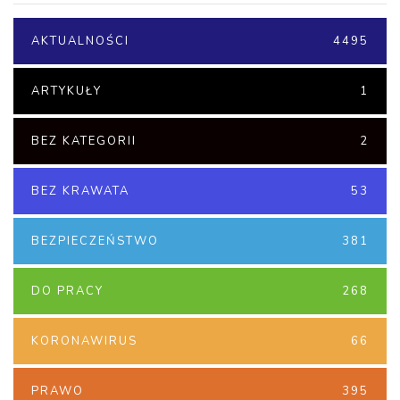
AKTUALNOŚCI
4495
ARTYKUŁY
1
BEZ KATEGORII
2
BEZ KRAWATA
53
BEZPIECZEŃSTWO
381
DO PRACY
268
KORONAWIRUS
66
PRAWO
395